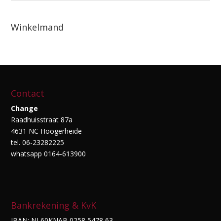
Winkelmand
Contact
Change
Raadhuisstraat 87a
4631 NC Hoogerheide
tel. 06-23282225
whatsapp 0164-613900
Bankrekening & KvK
IBAN: NL60KNAB 0258 5478 63