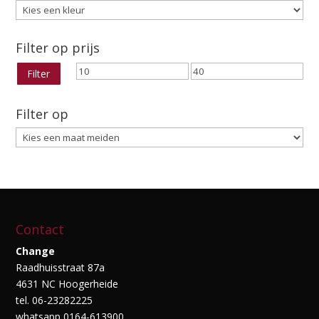
Filter op prijs
Min.
Max.
Filter
prijs
prijs
Filter op
Contact
Change
Raadhuisstraat 87a
4631 NC Hoogerheide
tel. 06-23282225
whatsapp 0164-613900