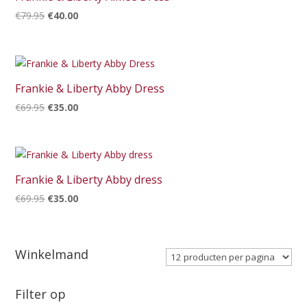
Oorspronkelijke
Huidige
€
79.95
€
40.00
prijs
prijs
was:
is:
€79.95.
€40.00.
Frankie & Liberty Abby Dress
Oorspronkelijke
Huidige
€
69.95
€
35.00
prijs
prijs
was:
is:
€69.95.
€35.00.
Frankie & Liberty Abby dress
Oorspronkelijke
Huidige
€
69.95
€
35.00
prijs
prijs
was:
is:
€69.95.
€35.00.
Winkelmand
Filter op