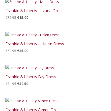
€39.95.
€15.00.
Frankie & Liberty – Ivana Dress
Oorspronkelijke
Huidige
€
39.95
€
15.00
prijs
prijs
was:
is:
€39.95.
€15.00.
Frankie & Liberty – Helen Dress
Oorspronkelijke
Huidige
€
69.95
€
35.00
prijs
prijs
was:
is:
€69.95.
€35.00.
Frankie & Liberty Fay Dress
Oorspronkelijke
Huidige
€
64.95
€
32.50
prijs
prijs
was:
is:
€64.95.
€32.50.
Frankie & Liberty Aimee Dress