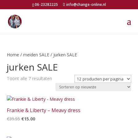
06-23282225
info@change-online.nl
Home
/
meiden SALE
/ jurken SALE
jurken SALE
Gesorteerd
Toont alle 7 resultaten
op
nieuwste
Frankie & Liberty – Meavy dress
Oorspronkelijke
Huidige
€
39.95
€
15.00
prijs
prijs
was:
is: