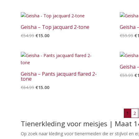
prijs
prijs
pr
was:
is:
wa
€59.99.
€15.00.
€6
Geisha – Top jacquard 2-tone
Geisha –
Oorspronkelijke
Huidige
Oo
€
54.99
€
15.00
€
59.99
€
prijs
prijs
pr
was:
is:
wa
€54.99.
€15.00.
€5
Geisha –
Geisha – Pants jacquard flared 2-
Oo
€
59.99
€
tone
pr
Oorspronkelijke
Huidige
€
64.99
€
15.00
wa
prijs
prijs
€5
was:
is:
€64.99.
€15.00.
1
2
Tienerkleding voor meisjes | Maat 
Op zoek naar kleding voor tienermeiden die er stijlvol en eig