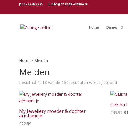
06-23282225
info@change-online.nl
Home
Dames
Home
/ Meiden
Meiden
Gesor
Resultaat 1–18 van de 164 resultaten wordt getoond
op
nieuw
Geisha 
My Jewellery moeder & dochter
Oo
€
49.99
€
armbandje
pr
€
22.99
wa