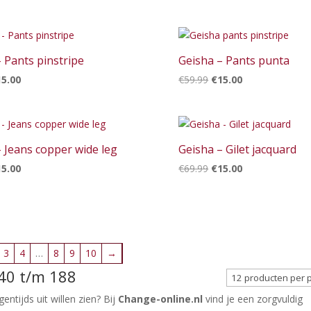
ijs
prijs
prijs
prijs
s:
is:
was:
is:
9.99.
€15.00.
€59.99.
€15.00.
 Pants pinstripe
Geisha – Pants punta
rspronkelijke
Huidige
Oorspronkelijke
Huidige
15.00
€
59.99
€
15.00
ijs
prijs
prijs
prijs
s:
is:
was:
is:
9.99.
€15.00.
€59.99.
€15.00.
 Jeans copper wide leg
Geisha – Gilet jacquard
rspronkelijke
Huidige
Oorspronkelijke
Huidige
15.00
€
69.99
€
15.00
ijs
prijs
prijs
prijs
s:
is:
was:
is:
9.99.
€15.00.
€69.99.
€15.00.
3
4
…
8
9
10
→
140 t/m 188
entijds uit willen zien? Bij
Change-online.nl
vind je een zorgvuldig