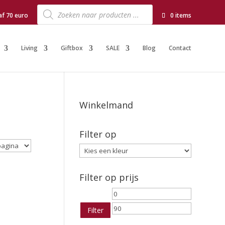
Producten
zoeken
af 70 euro
0 items
Living
Giftbox
SALE
Blog
Contact
Winkelmand
Filter op
Filter op prijs
Min.
Max.
prijs
prijs
Filter