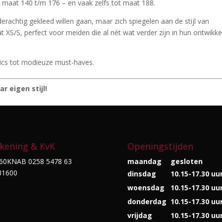
 maat 140 t/m 176 – en vaak zelfs tot maat 188.
derachtig gekleed willen gaan, maar zich spiegelen aan de stijl van
/S, perfect voor meiden die al nét wat verder zijn in hun ontwikke
sics tot modieuze must-haves.
r eigen stijl!
kening & KvK
Openingstijden
60KNAB 0258 5478 63
maandag
gesloten
31600
dinsdag
10.15-17.30 uu
woensdag
10.15-17.30 uu
donderdag
10.15-17.30 uu
vrijdag
10.15-17.30 uu