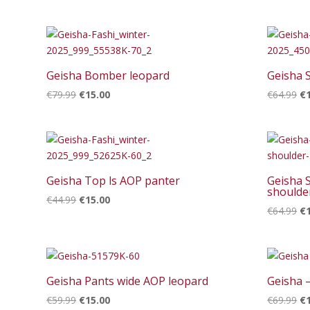
€4
Geisha Bomber leopard
Geisha S
Oorspronkelijke
Huidige
Oo
€
79.99
€
15.00
€
64.99
€
prijs
prijs
pr
was:
is:
wa
€79.99.
€15.00.
€6
Geisha Top ls AOP panter
Geisha 
shoulde
Oorspronkelijke
Huidige
€
44.99
€
15.00
Oo
€
64.99
€
prijs
prijs
pr
was:
is:
wa
€44.99.
€15.00.
€6
Geisha Pants wide AOP leopard
Geisha 
Oorspronkelijke
Huidige
Oo
€
59.99
€
15.00
€
69.99
€