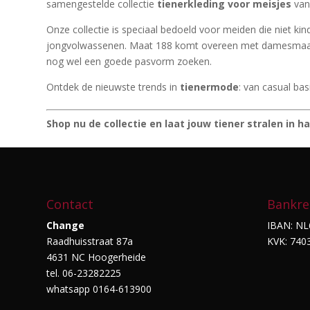
samengestelde collectie
tienerkleding voor meisjes
van
Onze collectie is speciaal bedoeld voor meiden die niet kin
jongvolwassenen. Maat 188 komt overeen met damesmaat XS
nog wel een goede pasvorm zoeken.
Ontdek de nieuwste trends in
tienermode
: van casual ba
Shop nu de collectie en laat jouw tiener stralen in haa
Contact
Bankre
Change
IBAN: NL
Raadhuisstraat 87a
KVK: 740
4631 NC Hoogerheide
tel. 06-23282225
whatsapp 0164-613900