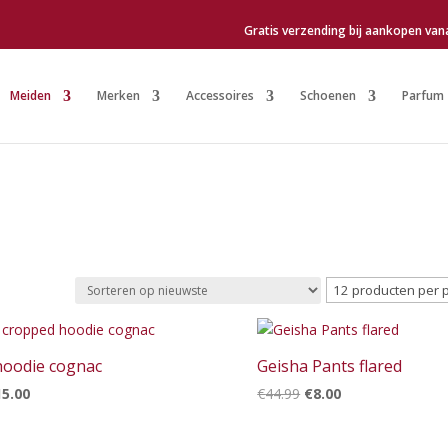
Gratis verzending bij aankopen van
Meiden
Merken
Accessoires
Schoenen
Parfum
teerd
ste
hoodie cognac
Geisha Pants flared
rspronkelijke
Huidige
Oorspronkelijke
Huidige
15.00
€
44.99
€
8.00
ijs
prijs
prijs
prijs
s:
is:
was:
is: