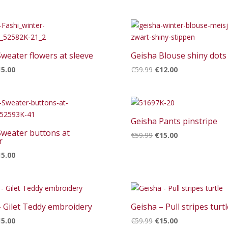
9.99.
€15.00.
€44.99.
€8.00.
weater flowers at sleeve
Geisha Blouse shiny dots
rspronkelijke
Huidige
Oorspronkelijke
Huidige
15.00
€
59.99
€
12.00
ijs
prijs
prijs
prijs
s:
is:
was:
is:
4.99.
€15.00.
€59.99.
€12.00.
Geisha Pants pinstripe
Sweater buttons at
Oorspronkelijke
Huidige
€
59.99
€
15.00
r
prijs
prijs
rspronkelijke
Huidige
15.00
was:
is:
ijs
prijs
€59.99.
€15.00.
s:
is:
4.99.
€15.00.
– Gilet Teddy embroidery
Geisha – Pull stripes turt
rspronkelijke
Huidige
Oorspronkelijke
Huidige
15.00
€
59.99
€
15.00