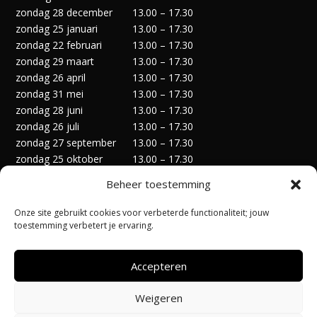
zondag 28 december
13.00 – 17.30
zondag 25 januari
13.00 – 17.30
zondag 22 februari
13.00 – 17.30
zondag 29 maart
13.00 – 17.30
zondag 26 april
13.00 – 17.30
zondag 31 mei
13.00 – 17.30
zondag 28 juni
13.00 – 17.30
zondag 26 juli
13.00 – 17.30
zondag 27 september
13.00 – 17.30
zondag 25 oktober
13.00 – 17.30
zondag 29 november
13.00 – 17.30
Beheer toestemming
zondag 27 december
13.00 – 17.30
Onze site gebruikt cookies voor verbeterde functionaliteit; jouw
toestemming verbetert je ervaring.
Accepteren
Privacyverklaring
Algemene Voorwaarden
Weigeren
Cookiebeleid (EU)