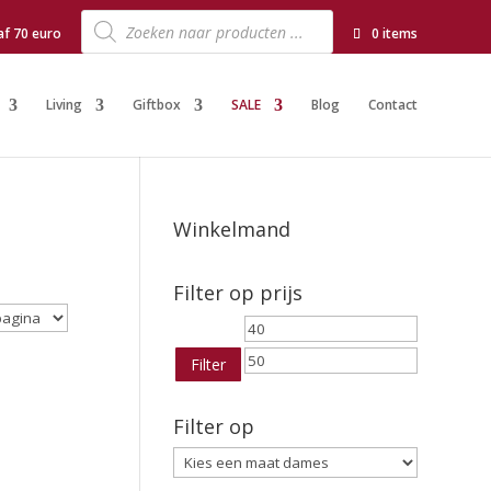
Producten
zoeken
af 70 euro
0 items
Living
Giftbox
SALE
Blog
Contact
Winkelmand
Filter op prijs
Min.
Max.
prijs
prijs
Filter
Filter op