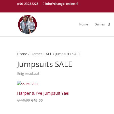
06-23282225
info@change-online.nl
Home
Dames
Home
/
Dames SALE
/ Jumpsuits SALE
Jumpsuits SALE
Enig resultaat
Harper & Yve Jumpsuit Yael
Oorspronkelijke
Huidige
€
119.99
€
45.00
prijs
prijs
was:
is: