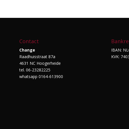
€119.99.
€45.00.
Contact
Bankre
Change
IBAN: NL
Raadhuisstraat 87a
KVK: 740
4631 NC Hoogerheide
tel. 06-23282225
whatsapp 0164-613900