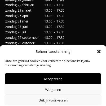
zondag 22 februari
13.00 – 17.30
zondag 29 maart
13.00 – 17.30
zondag 26 april
13.00 – 17.30
zondag 31 mei
13.00 – 17.30
zondag 28 juni
13.00 – 17.30
zondag 26 juli
13.00 – 17.30
zondag 27 september
13.00 – 17.30
zondag 25 oktober
13.00 – 17.30
zondag 29 november
13.00 – 17.30
Beheer toestemming
zondag 27 december
13.00 – 17.30
Onze site gebruikt cookies voor verbeterde functionaliteit; jouw
toestemming verbetert je ervaring.
Accepteren
Privacyverklaring
Algemene Voorwaarden
Weigeren
Cookiebeleid (EU)
Bekijk voorkeuren