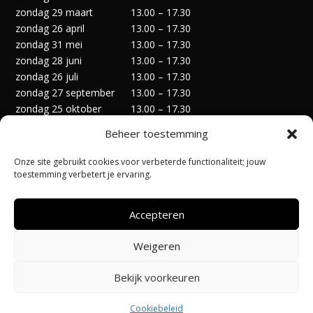
zondag 29 maart
13.00 – 17.30
zondag 26 april
13.00 – 17.30
zondag 31 mei
13.00 – 17.30
zondag 28 juni
13.00 – 17.30
zondag 26 juli
13.00 – 17.30
zondag 27 september
13.00 – 17.30
zondag 25 oktober
13.00 – 17.30
zondag 29 november
13.00 – 17.30
Beheer toestemming
zondag 27 december
13.00 – 17.30
Onze site gebruikt cookies voor verbeterde functionaliteit; jouw
toestemming verbetert je ervaring.
Accepteren
Privacyverklaring
Algemene Voorwaarden
Weigeren
Cookiebeleid (EU)
Bekijk voorkeuren
Ontworpen door:
@Pi-Apps
| Hosting door:
Code-Up
Cookiebeleid