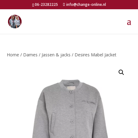
06-23282225
info@change-online.nl
Home
/
Dames
/
Jassen & jacks
/ Desires Mabel Jacket