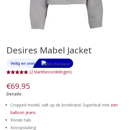
Desires Mabel Jacket
(
2
klantbeoordelingen)
Gewaardeerd
2
5.00
op 5
€
69.95
gebaseerd
op
klant
Details:
waarderinge
n
Cropped model, valt op de broekrand. Superleuk met
een
balloon jeans.
Ronde hals
Knoopsluiting