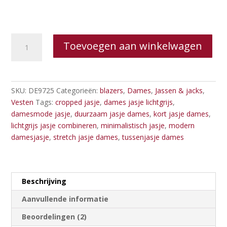
Desires
Toevoegen aan winkelwagen
Mabel
Jacket
aantal
SKU:
DE9725
Categorieën:
blazers
,
Dames
,
Jassen & jacks
,
Vesten
Tags:
cropped jasje
,
dames jasje lichtgrijs
,
damesmode jasje
,
duurzaam jasje dames
,
kort jasje dames
,
lichtgrijs jasje combineren
,
minimalistisch jasje
,
modern
damesjasje
,
stretch jasje dames
,
tussenjasje dames
Beschrijving
Aanvullende informatie
Beoordelingen (2)