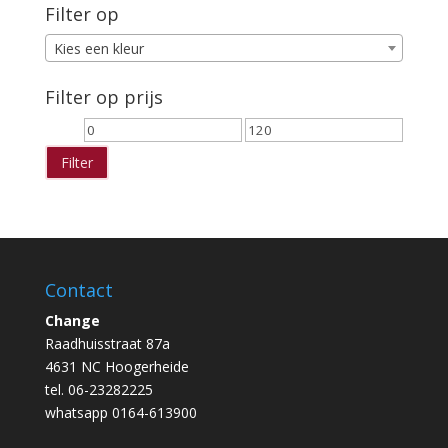
Filter op
Kies een kleur
Filter op prijs
Min.
Max.
prijs
prijs
Filter
Contact
Change
Raadhuisstraat 87a
4631 NC Hoogerheide
tel. 06-23282225
whatsapp 0164-613900