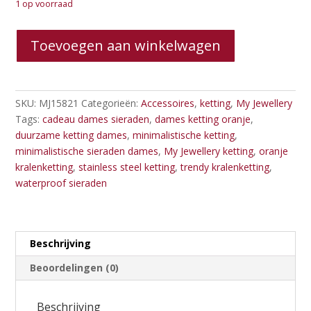
1 op voorraad
My
Toevoegen aan winkelwagen
Jewellery
oranje
kralenketting
aantal
SKU:
MJ15821
Categorieën:
Accessoires
,
ketting
,
My Jewellery
Tags:
cadeau dames sieraden
,
dames ketting oranje
,
duurzame ketting dames
,
minimalistische ketting
,
minimalistische sieraden dames
,
My Jewellery ketting
,
oranje
kralenketting
,
stainless steel ketting
,
trendy kralenketting
,
waterproof sieraden
Beschrijving
Beoordelingen (0)
Beschrijving