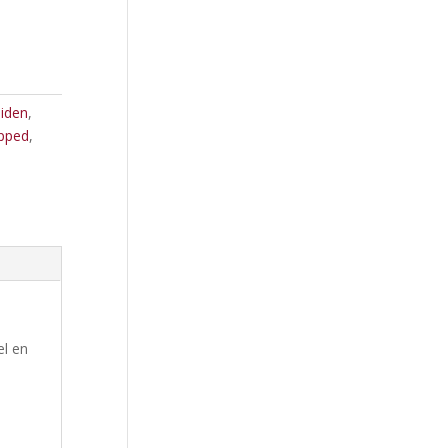
iden
,
pped
,
el en