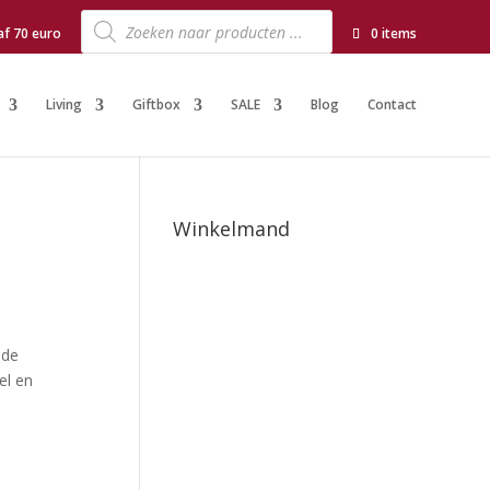
Producten
zoeken
af 70 euro
0 items
Living
Giftbox
SALE
Blog
Contact
Winkelmand
 de
el en