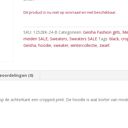
Dit product is nu niet op voorraad en niet beschikbaar.
SKU:
12528K-24-B
Categorieën:
Geisha Fashion girls
,
Me
meiden SALE
,
Sweaters
,
Sweaters SALE
Tags:
black
,
cro
Geisha
,
hoodie
,
sweater
,
wintercollectie
,
zwart
eoordelingen (0)
op de achterkant een cropped print. De hoodie is wat korter van mod