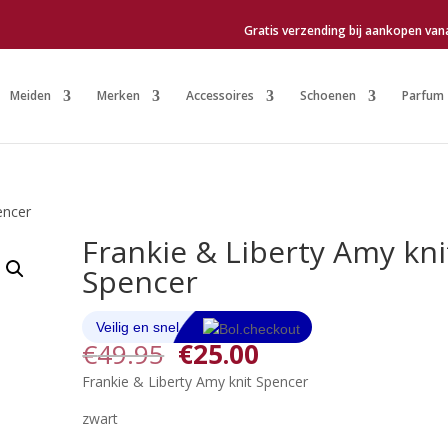
Gratis verzending bij aankopen van
Meiden
Merken
Accessoires
Schoenen
Parfum
encer
Frankie & Liberty Amy kni
Spencer
Oorspronkelijke
Huidige
€
49.95
€
25.00
prijs
prijs
Frankie & Liberty Amy knit Spencer
was:
is:
€49.95.
€25.00.
zwart