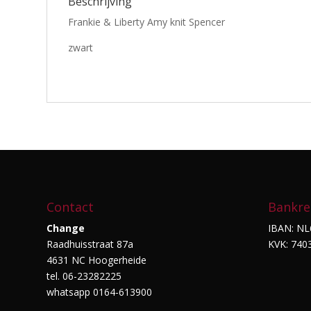
Beschrijving
Frankie & Liberty Amy knit Spencer
zwart
Contact
Bankre
Change
IBAN: NL
Raadhuisstraat 87a
KVK: 740
4631 NC Hoogerheide
tel. 06-23282225
whatsapp 0164-613900