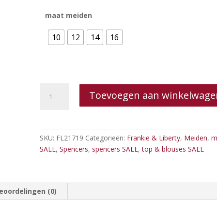
maat meiden
10
12
14
16
Frankie
Toevoegen aan winkelwage
&
Liberty
Amy
knit
SKU:
FL21719
Categorieën:
Frankie & Liberty
,
Meiden
,
m
Spencer
SALE
,
Spencers
,
spencers SALE
,
top & blouses SALE
aantal
eoordelingen (0)