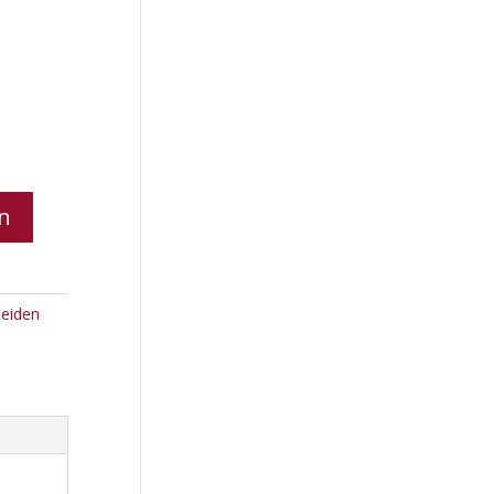
n
eiden