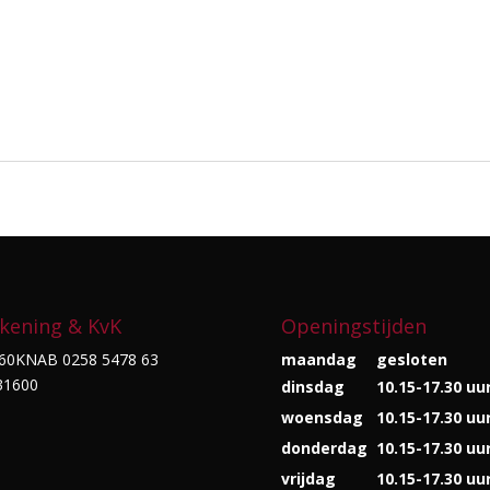
kening & KvK
Openingstijden
60KNAB 0258 5478 63
maandag
gesloten
31600
dinsdag
10.15-17.30 uu
woensdag
10.15-17.30 uu
donderdag
10.15-17.30 uu
vrijdag
10.15-17.30 uu