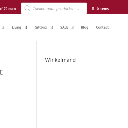
Producten
zoeken
af 70 euro
0 items
Living
Giftbox
SALE
Blog
Contact
Winkelmand
t