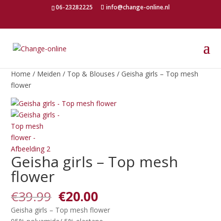
06-23282225
info@change-online.nl
Home
/
Meiden
/
Top & Blouses
/ Geisha girls – Top mesh
flower
Geisha girls – Top mesh
flower
Oorspronkelijke
Huidige
€
39.99
€
20.00
prijs
prijs
Geisha girls – Top mesh flower
was:
is: