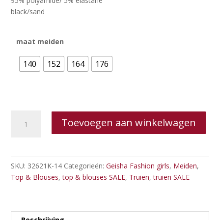
95% polyamide/ 5% elastane
€39.99.
€20.00.
black/sand
maat meiden
140
152
164
176
Geisha
Toevoegen aan winkelwagen
girls
-
Top
mesh
SKU:
32621K-14
Categorieën:
Geisha Fashion girls
,
Meiden
,
flower
Top & Blouses
,
top & blouses SALE
,
Truien
,
truien SALE
aantal
Beschrijving