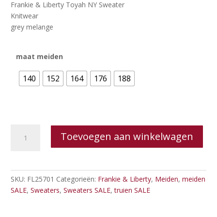
prijs
prijs
Frankie & Liberty Toyah NY Sweater
was:
is:
Knitwear
€69.95.
€56.00.
grey melange
maat meiden
140
152
164
176
188
Frankie
Toevoegen aan winkelwagen
&
Liberty
Toyah
NY
SKU:
FL25701
Categorieën:
Frankie & Liberty
,
Meiden
,
meiden
Sweater
SALE
,
Sweaters
,
Sweaters SALE
,
truien SALE
aantal