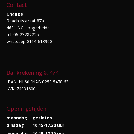
Contact
Change
Raadhuisstraat 87a
4631 NC Hoogerheide
tel. 06-23282225
whatsapp 0164-613900
Bankrekening & KvK
IBAN: NL60KNAB 0258 5478 63
KVK: 74031600
Openingstijden
maandag
gesloten
dinsdag
10.15-17.30 uur
woensdag
10.15-17.30 uur