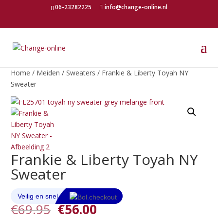
06-23282225
info@change-online.nl
Home
/
Meiden
/
Sweaters
/ Frankie & Liberty Toyah NY
Sweater
Frankie & Liberty Toyah NY
Sweater
Oorspronkelijke
Huidige
€
69.95
€
56.00