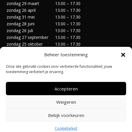
zondag 29 maart
13.00 – 17.30
zondag 26 april
13.00 – 17.30
zondag 31 mei
13.00 – 17.30
zondag 28 juni
13.00 – 17.30
zondag 26 juli
13.00 – 17.30
zondag 27 september
13.00 – 17.30
zondag 25 oktober
13.00 – 17.30
zondag 29 november
13.00 – 17.30
Beheer toestemming
zondag 27 december
13.00 – 17.30
Onze site gebruikt cookies voor verbeterde functionaliteit; jouw
toestemming verbetert je ervaring.
Accepteren
Privacyverklaring
Algemene Voorwaarden
Weigeren
Cookiebeleid (EU)
Bekijk voorkeuren
Ontworpen door:
@Pi-Apps
| Hosting door:
Code-Up
Cookiebeleid