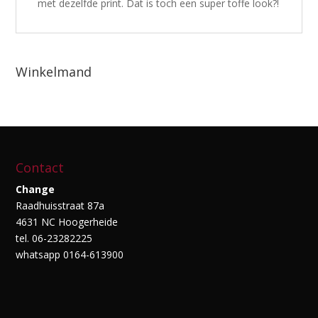
met dezelfde print. Dat is toch een super toffe look?!
Winkelmand
Contact
Change
Raadhuisstraat 87a
4631 NC Hoogerheide
tel. 06-23282225
whatsapp 0164-613900