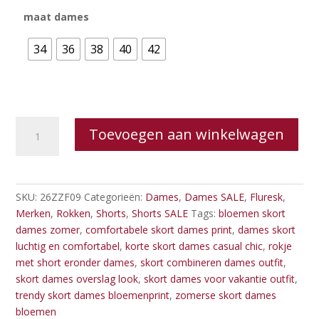
maat dames
34
36
38
40
42
Fluresk
Toevoegen aan winkelwagen
-
Yaritza
skort
aantal
SKU:
26ZZF09
Categorieën:
Dames
,
Dames SALE
,
Fluresk
,
Merken
,
Rokken
,
Shorts
,
Shorts SALE
Tags:
bloemen skort
dames zomer
,
comfortabele skort dames print
,
dames skort
luchtig en comfortabel
,
korte skort dames casual chic
,
rokje
met short eronder dames
,
skort combineren dames outfit
,
skort dames overslag look
,
skort dames voor vakantie outfit
,
trendy skort dames bloemenprint
,
zomerse skort dames
bloemen