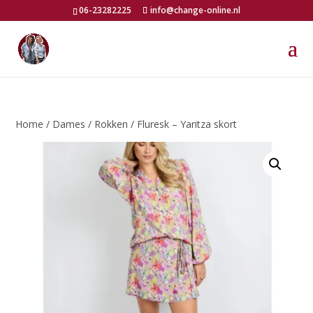
06-23282225
info@change-online.nl
Home
/
Dames
/
Rokken
/ Fluresk – Yaritza skort