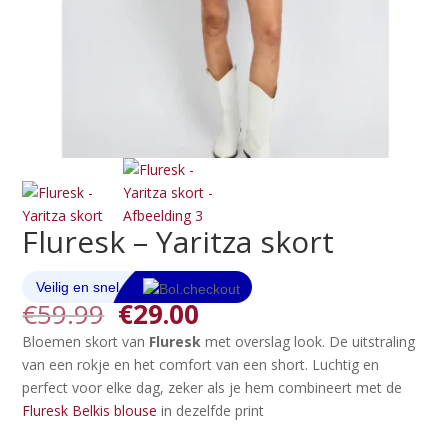
Fluresk – Yaritza skort
Oorspronkelijke
Huidige
€
59.99
€
29.00
prijs
prijs
Bloemen skort van
Fluresk
met overslag look. De uitstraling
was:
is:
van een rokje en het comfort van een short. Luchtig en
€59.99.
€29.00.
perfect voor elke dag, zeker als je hem combineert met de
Fluresk Belkis blouse
in dezelfde print