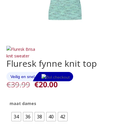
Fluresk fynne knit top
Oorspronkelijke
Huidige
€
39.99
€
20.00
prijs
prijs
was:
is:
€39.99.
€20.00.
maat dames
34
36
38
40
42