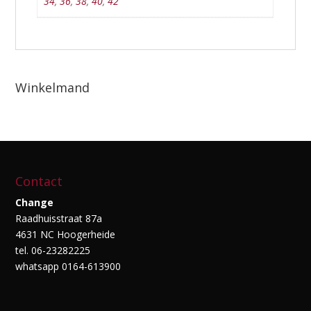
34
,
36
,
38
,
40
,
42
Winkelmand
Contact
Change
Raadhuisstraat 87a
4631 NC Hoogerheide
tel. 06-23282225
whatsapp 0164-613900