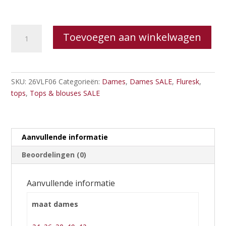
Fluresk
Toevoegen aan winkelwagen
fynne
knit
top
aantal
SKU:
26VLF06
Categorieën:
Dames
,
Dames SALE
,
Fluresk
,
tops
,
Tops & blouses SALE
Aanvullende informatie
Beoordelingen (0)
Aanvullende informatie
maat dames