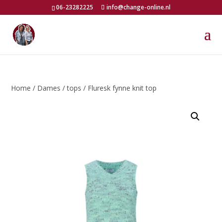
06-23282225
info@change-online.nl
Home
/
Dames
/
tops
/ Fluresk fynne knit top