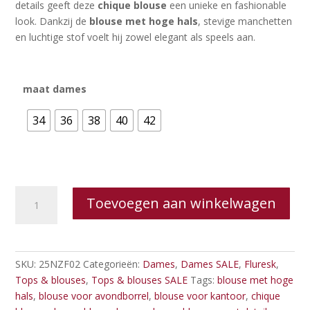
details geeft deze
chique blouse
een unieke en fashionable
look. Dankzij de
blouse met hoge hals
, stevige manchetten
en luchtige stof voelt hij zowel elegant als speels aan.
maat dames
34
36
38
40
42
Fluresk
Toevoegen aan winkelwagen
Faya
blouse
aantal
SKU:
25NZF02
Categorieën:
Dames
,
Dames SALE
,
Fluresk
,
Tops & blouses
,
Tops & blouses SALE
Tags:
blouse met hoge
hals
,
blouse voor avondborrel
,
blouse voor kantoor
,
chique