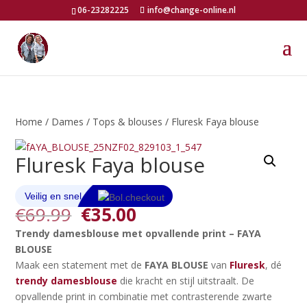
06-23282225
info@change-online.nl
Home
/
Dames
/
Tops & blouses
/ Fluresk Faya blouse
Fluresk Faya blouse
Oorspronkelijke
Huidige
€
69.99
€
35.00
prijs
prijs
Trendy damesblouse met opvallende print – FAYA
was:
is:
BLOUSE
€69.99.
€35.00.
Maak een statement met de
FAYA BLOUSE
van
Fluresk
, dé
trendy damesblouse
die kracht en stijl uitstraalt. De
opvallende print in combinatie met contrasterende zwarte