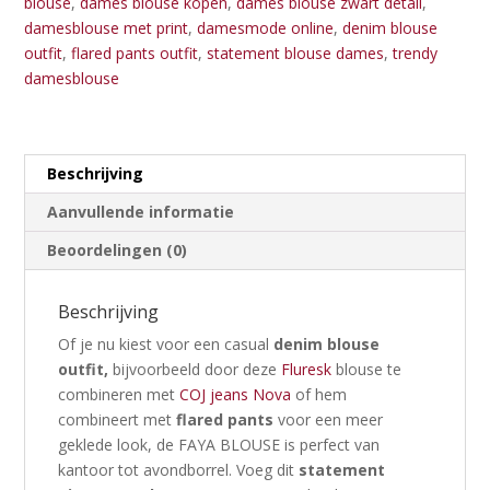
blouse
,
dames blouse kopen
,
dames blouse zwart detail
,
damesblouse met print
,
damesmode online
,
denim blouse
outfit
,
flared pants outfit
,
statement blouse dames
,
trendy
damesblouse
Beschrijving
Aanvullende informatie
Beoordelingen (0)
Beschrijving
Of je nu kiest voor een casual
denim blouse
outfit,
bijvoorbeeld door deze
Fluresk
blouse te
combineren met
COJ jeans Nova
of hem
combineert met
flared pants
voor een meer
geklede look, de FAYA BLOUSE is perfect van
kantoor tot avondborrel. Voeg dit
statement