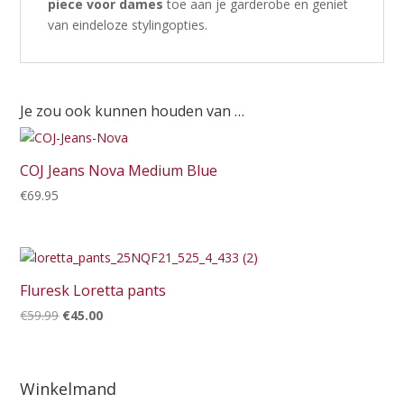
piece voor dames
toe aan je garderobe en geniet
van eindeloze stylingopties.
Je zou ook kunnen houden van …
COJ Jeans Nova Medium Blue
€
69.95
Fluresk Loretta pants
Oorspronkelijke
Huidige
€
59.99
€
45.00
prijs
prijs
was:
is:
€59.99.
€45.00.
Winkelmand