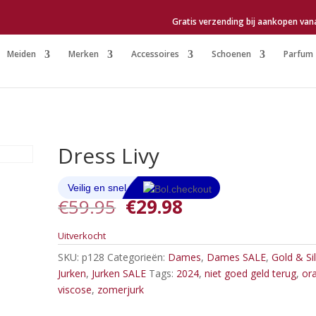
Gratis verzending bij aankopen van
Meiden
Merken
Accessoires
Schoenen
Parfum
Dress Livy
Oorspronkelijke
Huidige
€
59.95
€
29.98
prijs
prijs
was:
is:
Uitverkocht
€59.95.
€29.98.
SKU:
p128
Categorieën:
Dames
,
Dames SALE
,
Gold & Si
Jurken
,
Jurken SALE
Tags:
2024
,
niet goed geld terug
,
or
viscose
,
zomerjurk