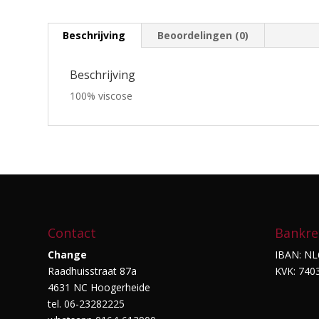
Beschrijving
Beoordelingen (0)
Beschrijving
100% viscose
Contact
Bankre
Change
IBAN: NL
Raadhuisstraat 87a
KVK: 740
4631 NC Hoogerheide
tel. 06-23282225