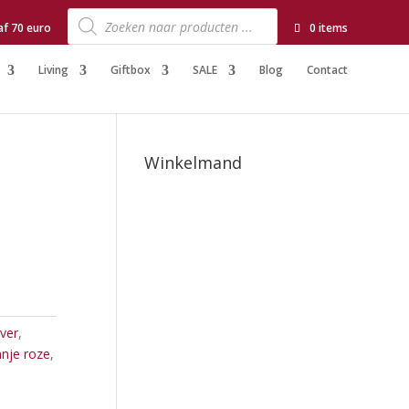
Producten
zoeken
af 70 euro
0 items
Living
Giftbox
SALE
Blog
Contact
Winkelmand
lver
,
anje roze
,