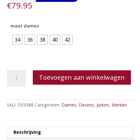
€
79.95
maat dames
34
36
38
40
42
Desires
Toevoegen aan winkelwagen
Fernanda
Dress
aantal
SKU:
DE9388
Categorieën:
Dames
,
Desires
,
Jurken
,
Merken
Beschrijving