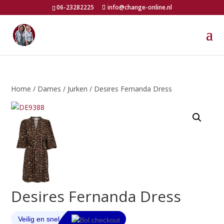
06-23282225
info@change-online.nl
Home
/
Dames
/
Jurken
/ Desires Fernanda Dress
Desires Fernanda Dress