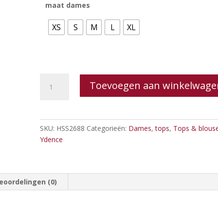
maat dames
XS
S
M
L
XL
Ydence
Toevoegen aan winkelwage
-
Top
Mavis
aantal
SKU:
HSS2688
Categorieën:
Dames
,
tops
,
Tops & blous
Ydence
eoordelingen (0)