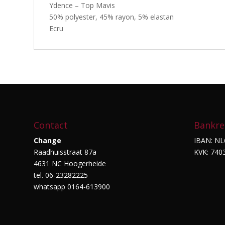
Ydence – Top Mavis
50% polyester, 45% rayon, 5% elastan
Ecru
Contact
Bankre
Change
IBAN: NL
Raadhuisstraat 87a
KVK: 740
4631 NC Hoogerheide
tel. 06-23282225
whatsapp 0164-613900