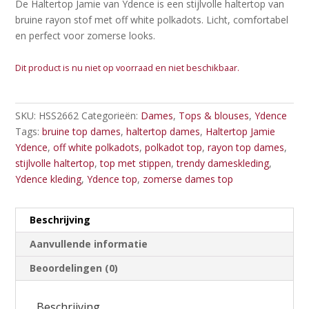
De Haltertop Jamie van
Ydence
is een stijlvolle haltertop van
bruine rayon stof met off white polkadots. Licht, comfortabel
en perfect voor zomerse looks.
Dit product is nu niet op voorraad en niet beschikbaar.
SKU:
HSS2662
Categorieën:
Dames
,
Tops & blouses
,
Ydence
Tags:
bruine top dames
,
haltertop dames
,
Haltertop Jamie
Ydence
,
off white polkadots
,
polkadot top
,
rayon top dames
,
stijlvolle haltertop
,
top met stippen
,
trendy dameskleding
,
Ydence kleding
,
Ydence top
,
zomerse dames top
Beschrijving
Aanvullende informatie
Beoordelingen (0)
Beschrijving