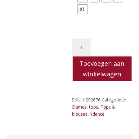
XL
Ydence
-
Top
Toevoegen aan
Diana
aantal
winkelwagen
SKU:
HSS2676
Categorieën:
Dames
,
tops
,
Tops &
blouses
,
Ydence