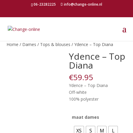
06-23282225
info@change-online.nl
Home
/
Dames
/
Tops & blouses
/ Ydence – Top Diana
Ydence – Top
Diana
€
59.95
Ydence – Top Diana
Off-white
100% polyester
maat dames
XS
S
M
L