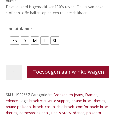
outfits.
Deze leukerd is gemaakt van100% rayon. Ook is van deze
stof een toffe halter top en een rok beschikbaar
maat dames
XS
S
M
L
XL
Ydence
Toevoegen aan winkelwagen
-
Pants
Stacey
aantal
SKU:
HSS2667
Categorieën:
Broeken en jeans
,
Dames
,
Ydence
Tags:
broek met witte stippen
,
bruine broek dames
,
bruine polkadot broek
,
casual chic broek
,
comfortabele broek
dames
,
damesbroek print
,
Pants Stacy Ydence
,
polkadot