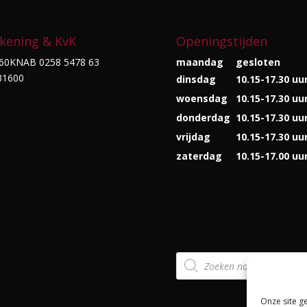
kening & KvK
Openingstijden
60KNAB 0258 5478 63
maandag
gesloten
31600
dinsdag
10.15-17.30 uu
woensdag
10.15-17.30 uu
donderdag
10.15-17.30 uu
vrijdag
10.15-17.30 uu
zaterdag
10.15-17.00 uu
Producten
zoeken
Onze site g