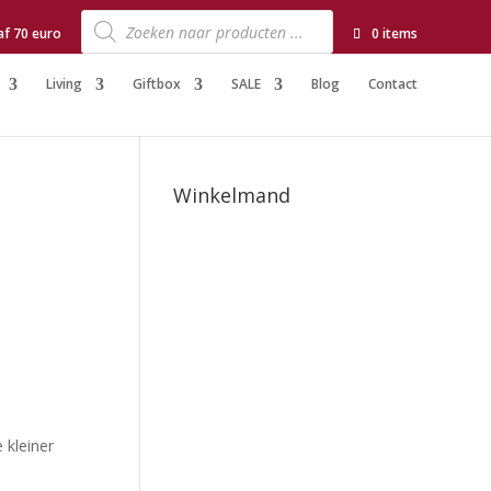
Producten
zoeken
af 70 euro
0 items
Living
Giftbox
SALE
Blog
Contact
Winkelmand
 kleiner