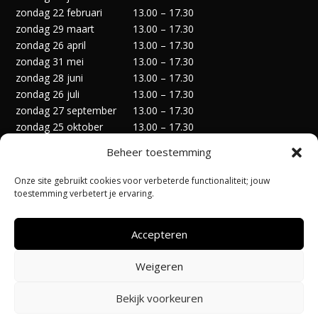
zondag 22 februari
13.00 – 17.30
zondag 29 maart
13.00 – 17.30
zondag 26 april
13.00 – 17.30
zondag 31 mei
13.00 – 17.30
zondag 28 juni
13.00 – 17.30
zondag 26 juli
13.00 – 17.30
zondag 27 september
13.00 – 17.30
zondag 25 oktober
13.00 – 17.30
zondag 29 november
13.00 – 17.30
Beheer toestemming
zondag 27 december
13.00 – 17.30
Onze site gebruikt cookies voor verbeterde functionaliteit; jouw
toestemming verbetert je ervaring.
Accepteren
Privacyverklaring
Algemene Voorwaarden
Weigeren
Cookiebeleid (EU)
Bekijk voorkeuren