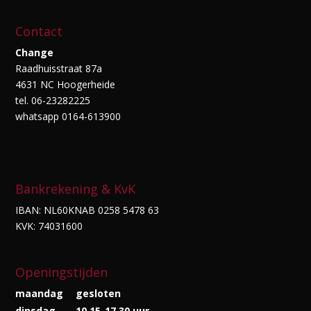
Contact
Change
Raadhuisstraat 87a
4631 NC Hoogerheide
tel. 06-23282225
whatsapp 0164-613900
Bankrekening & KvK
IBAN: NL60KNAB 0258 5478 63
KVK: 74031600
Openingstijden
maandag
gesloten
dinsdag
10.15-17.30 uur