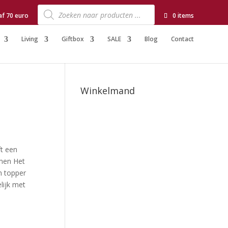
Producten
zoeken
af 70 euro
0 items
Living
Giftbox
SALE
Blog
Contact
Winkelmand
ft een
emen Het
n topper
lijk met