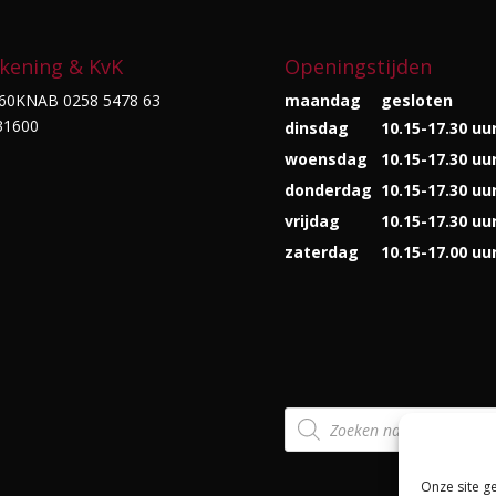
kening & KvK
Openingstijden
60KNAB 0258 5478 63
maandag
gesloten
31600
dinsdag
10.15-17.30 uu
woensdag
10.15-17.30 uu
donderdag
10.15-17.30 uu
vrijdag
10.15-17.30 uu
zaterdag
10.15-17.00 uu
Producten
zoeken
Onze site g