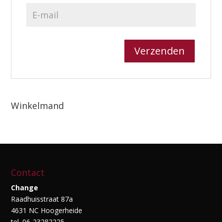
Winkelmand
Contact
Change
Raadhuisstraat 87a
4631 NC Hoogerheide
tel. 06-23282225