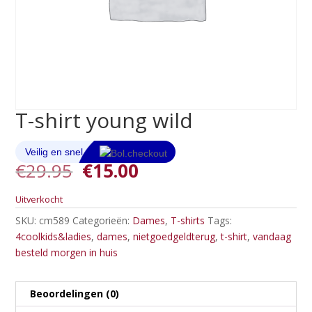
T-shirt young wild
Oorspronkelijke
Huidige
€
29.95
€
15.00
prijs
prijs
was:
is:
Uitverkocht
€29.95.
€15.00.
SKU:
cm589
Categorieën:
Dames
,
T-shirts
Tags:
4coolkids&ladies
,
dames
,
nietgoedgeldterug
,
t-shirt
,
vandaag
besteld morgen in huis
Beoordelingen (0)