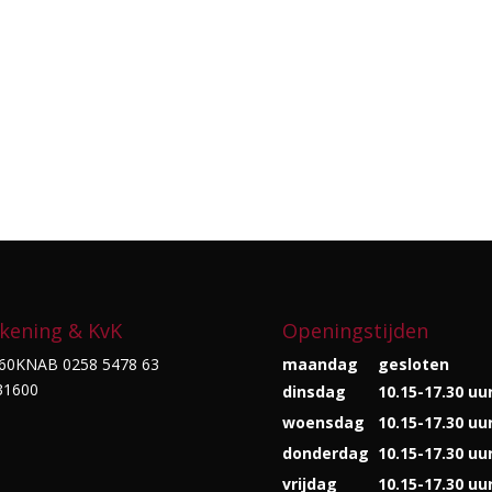
kening & KvK
Openingstijden
60KNAB 0258 5478 63
maandag
gesloten
31600
dinsdag
10.15-17.30 uu
woensdag
10.15-17.30 uu
donderdag
10.15-17.30 uu
vrijdag
10.15-17.30 uu