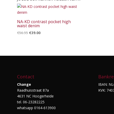
NA-KD contrast pocket high
waist denim
Oorspronkelijke
Huidige
€
56.95
€
39.00
prijs
prijs
was:
is:
€56.95.
€39.00.
Contact
Bankre
Change
IBAN: NL
Raadhuisstraat 87a
KVK: 740
4631 NC Hoogerheide
tel. 06-23282225
whatsapp 0164-613900