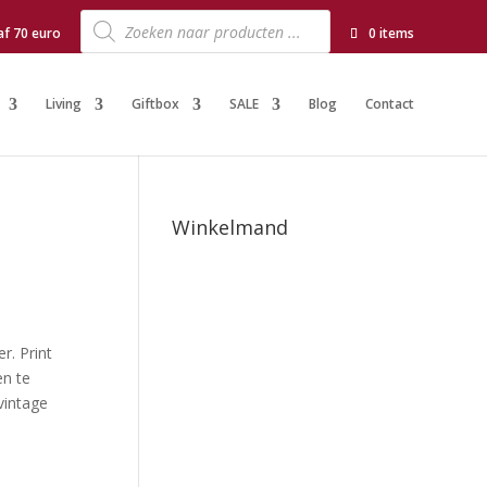
Producten
zoeken
af 70 euro
0 items
Living
Giftbox
SALE
Blog
Contact
Winkelmand
r. Print
en te
vintage