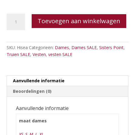
Sisters
Toevoegen aan winkelwagen
Point
vest
Hisea
aantal
SKU:
Hisea
Categorieën:
Dames
,
Dames SALE
,
Sisters Point
,
Truien SALE
,
Vesten
,
vesten SALE
Aanvullende informatie
Beoordelingen (0)
Aanvullende informatie
maat dames
XS
,
S
,
M
,
L
,
XL