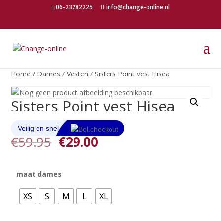
06-23282225
info@change-online.nl
Home
/
Dames
/
Vesten
/ Sisters Point vest Hisea
Sisters Point vest Hisea
Oorspronkelijke
Huidige
€
59.95
€
29.00
prijs
prijs
was:
is:
€59.95.
€29.00.
maat dames
XS
S
M
L
XL