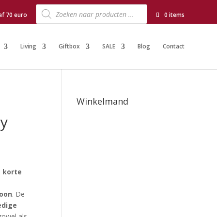
Producten
zoeken
af 70 euro
0 items
Living
Giftbox
SALE
Blog
Contact
Winkelmand
sy
 korte
roon
. De
edige
zowel als