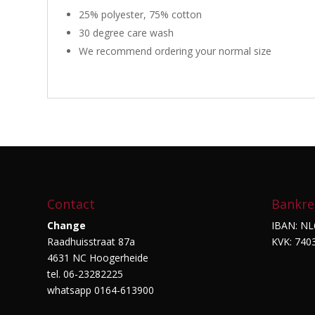
25% polyester, 75% cotton
30 degree care wash
We recommend ordering your normal size
Contact
Bankre
Change
IBAN: NL
Raadhuisstraat 87a
KVK: 740
4631 NC Hoogerheide
tel. 06-23282225
whatsapp 0164-613900