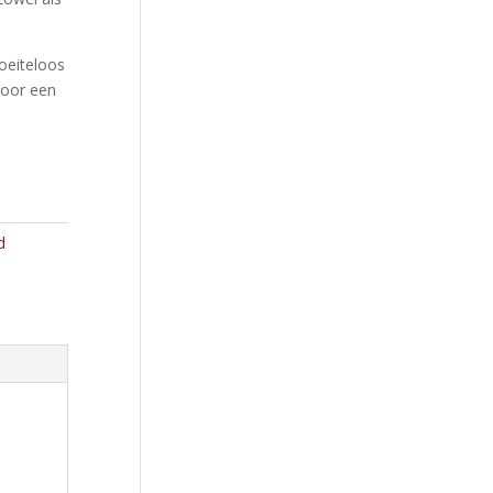
oeiteloos
voor een
d