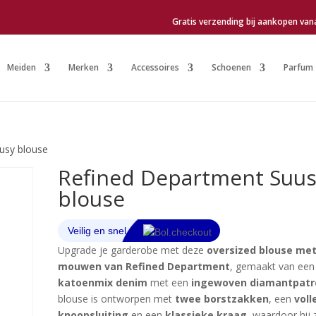
Gratis verzending bij aankopen van
Meiden
Merken
Accessoires
Schoenen
Parfum
usy blouse
Refined Department Suu
blouse
Upgrade je garderobe met deze
oversized blouse met
mouwen van Refined Department
, gemaakt van een
katoenmix denim
met een
ingewoven diamantpat
blouse is ontworpen met
twee borstzakken
, een
voll
knoopsluiting
en een
klassieke kraag
, waardoor hij 