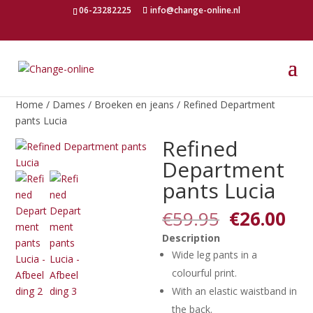
06-23282225
info@change-online.nl
Home
/
Dames
/
Broeken en jeans
/ Refined Department
pants Lucia
Refined
Department
pants Lucia
Oorspronk
Hui
€
59.95
€
26.00
prijs
pri
Description
was:
is:
Wide leg pants in a
€59.95.
€26
colourful print.
With an elastic waistband in
the back.