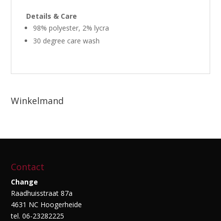
Details & Care
98% polyester, 2% lycra
30 degree care wash
Winkelmand
Contact
Change
Raadhuisstraat 87a
4631 NC Hoogerheide
tel. 06-23282225