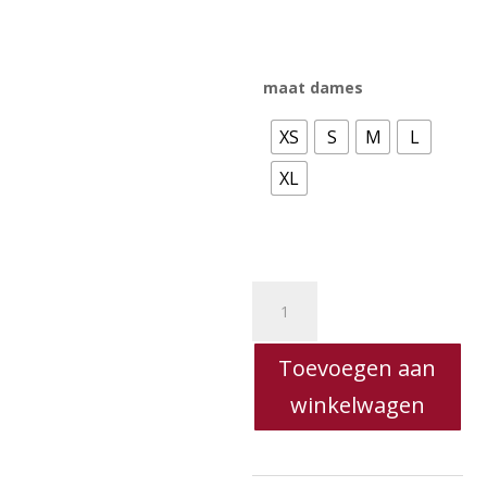
maat dames
XS
S
M
L
XL
Refined
Department
pants
Toevoegen aan
Lucia
aantal
winkelwagen