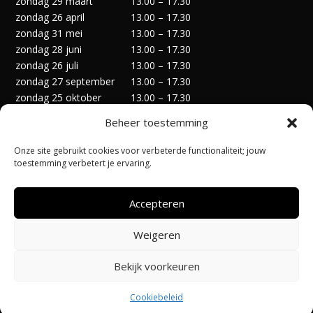
zondag 29 maart
13.00 – 17.30
zondag 26 april
13.00 – 17.30
zondag 31 mei
13.00 – 17.30
zondag 28 juni
13.00 – 17.30
zondag 26 juli
13.00 – 17.30
zondag 27 september
13.00 – 17.30
zondag 25 oktober
13.00 – 17.30
zondag 29 november
13.00 – 17.30
Beheer toestemming
zondag 27 december
13.00 – 17.30
Onze site gebruikt cookies voor verbeterde functionaliteit; jouw
toestemming verbetert je ervaring.
Accepteren
Privacyverklaring
Algemene Voorwaarden
Weigeren
Cookiebeleid (EU)
Bekijk voorkeuren
Ontworpen door:
@Pi-Apps
| Hosting door:
Code-Up
Cookiebeleid