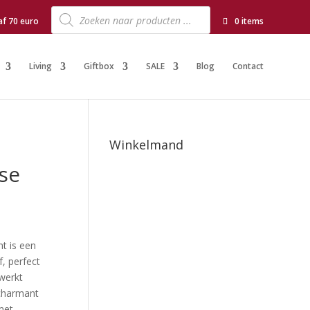
Producten
zoeken
af 70 euro
0 items
Living
Giftbox
SALE
Blog
Contact
Winkelmand
se
t is een
, perfect
ewerkt
 charmant
met