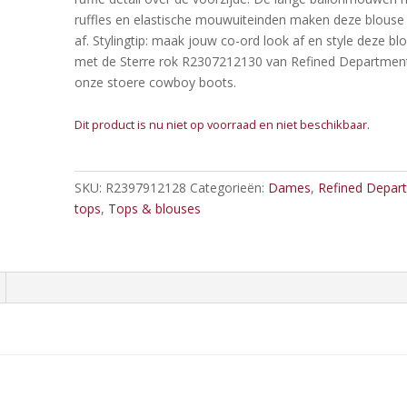
ruffles en elastische mouwuiteinden maken deze blouse
af. Stylingtip: maak jouw co-ord look af en style deze bl
met de Sterre rok R2307212130 van Refined Departmen
onze stoere cowboy boots.
Dit product is nu niet op voorraad en niet beschikbaar.
SKU:
R2397912128
Categorieën:
Dames
,
Refined Depar
tops
,
Tops & blouses