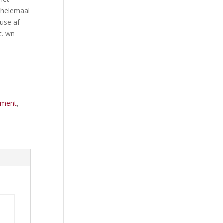
 helemaal
ouse af
t. wn
tment
,