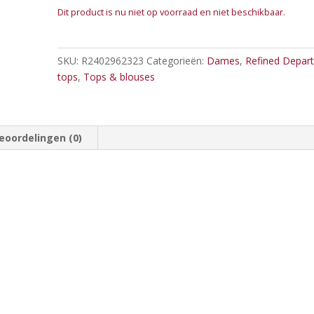
Dit product is nu niet op voorraad en niet beschikbaar.
SKU:
R2402962323
Categorieën:
Dames
,
Refined Depar
tops
,
Tops & blouses
eoordelingen (0)