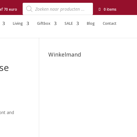
Producten
zoeken
af 70 euro
0 items
Living
Giftbox
SALE
Blog
Contact
Winkelmand
se
ront and