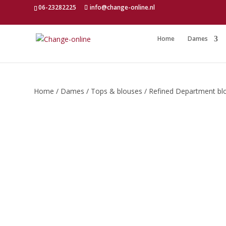
06-23282225
info@change-online.nl
Home
Dames
Home
/
Dames
/
Tops & blouses
/ Refined Department bl