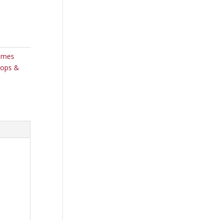
ames
ops &