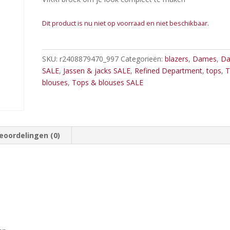
Dit product is nu niet op voorraad en niet beschikbaar.
SKU:
r2408879470_997
Categorieën:
blazers
,
Dames
,
D
SALE
,
Jassen & jacks SALE
,
Refined Department
,
tops
,
T
blouses
,
Tops & blouses SALE
eoordelingen (0)