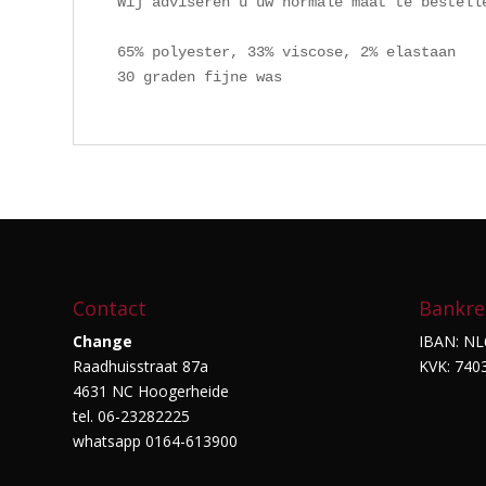
Wij adviseren u uw normale maat te bestelle
65% polyester, 33% viscose, 2% elastaan

30 graden fijne was 
Contact
Bankre
Change
IBAN: NL
Raadhuisstraat 87a
KVK: 740
4631 NC Hoogerheide
tel. 06-23282225
whatsapp 0164-613900