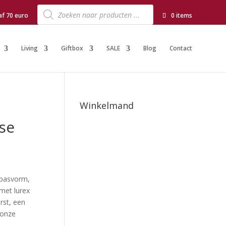
Producten
zoeken
af 70 euro
0 items
Living
Giftbox
SALE
Blog
Contact
Winkelmand
se
 pasvorm,
 met lurex
rst, een
 onze