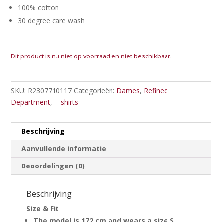
100% cotton
30 degree care wash
Dit product is nu niet op voorraad en niet beschikbaar.
SKU:
R2307710117
Categorieën:
Dames
,
Refined
Department
,
T-shirts
Beschrijving
Aanvullende informatie
Beoordelingen (0)
Beschrijving
Size & Fit
The model is 172 cm and wears a size S