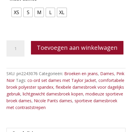
XS
S
M
L
XL
Pink
Toevoegen aan winkelwagen
Noir
Nicole
pants
aantal
SKU:
pn2243076
Categorieën:
Broeken en jeans
,
Dames
,
Pink
Noir
Tags:
co-ord set dames met Taylor Jacket
,
comfortabele
broek polyester spandex
,
flexibele damesbroek voor dagelijks
gebruik
,
lichtgewicht damesbroek kopen
,
modieuze sportieve
broek dames
,
Nicole Pants dames
,
sportieve damesbroek
met contraststrepen