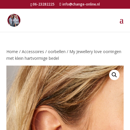
06-23282225
info@change-online.nl
Home
/
Accessoires
/
oorbellen
/ My Jewellery love oorringen
met klein hartvormige bedel