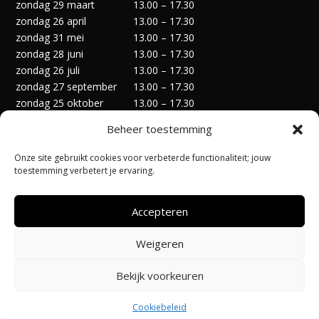
zondag 29 maart
13.00 – 17.30
zondag 26 april
13.00 – 17.30
zondag 31 mei
13.00 – 17.30
zondag 28 juni
13.00 – 17.30
zondag 26 juli
13.00 – 17.30
zondag 27 september
13.00 – 17.30
zondag 25 oktober
13.00 – 17.30
zondag 29 november
13.00 – 17.30
Beheer toestemming
zondag 27 december
13.00 – 17.30
Onze site gebruikt cookies voor verbeterde functionaliteit; jouw
toestemming verbetert je ervaring.
Accepteren
Privacyverklaring
Algemene Voorwaarden
Weigeren
Cookiebeleid (EU)
Bekijk voorkeuren
Ontworpen door:
@Pi-Apps
| Hosting door:
Code-Up
Cookiebeleid