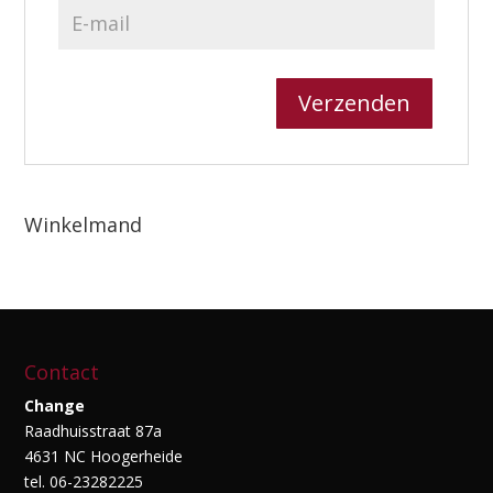
Winkelmand
Contact
Change
Raadhuisstraat 87a
4631 NC Hoogerheide
tel. 06-23282225