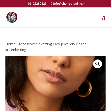
06-23282225
info@change-online.nl
Home
/
Accessoires
/
ketting
/ My Jewellery Bruine
kralenketting