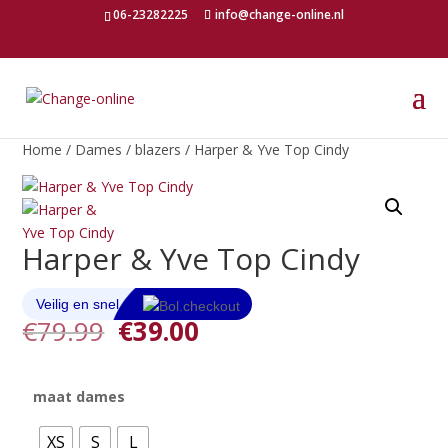
06-23282225
info@change-online.nl
Home
/
Dames
/
blazers
/ Harper & Yve Top Cindy
Harper & Yve Top Cindy
Oorspronkelijke
Huidige
€
79.99
€
39.00
prijs
prijs
was:
is:
€79.99.
€39.00.
maat dames
XS
S
L