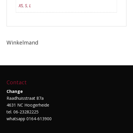
XS
,
S
,
L
Winkelmand
Contact
Change
Raadhuisstraat 87a
4631 NC Hoogerheide
tel. 06-23282225
whatsapp 0164-613900