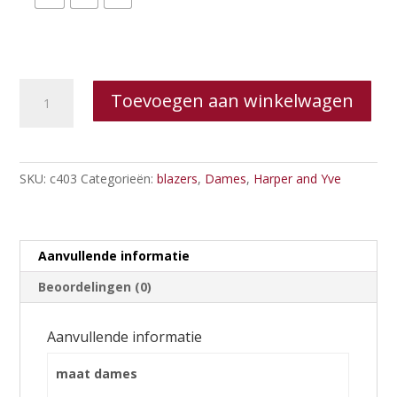
Harper
Toevoegen aan winkelwagen
&
Yve
Top
Cindy
SKU:
c403
Categorieën:
blazers
,
Dames
,
Harper and Yve
aantal
Aanvullende informatie
Beoordelingen (0)
Aanvullende informatie
maat dames