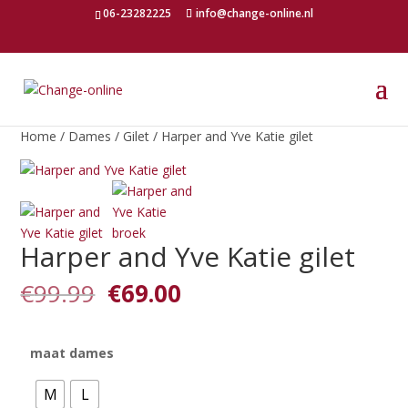
06-23282225
info@change-online.nl
Home
/
Dames
/
Gilet
/ Harper and Yve Katie gilet
Harper and Yve Katie gilet
Oorspronkelijke
Huidige
€
99.99
€
69.00
prijs
prijs
was:
is:
€99.99.
€69.00.
maat dames
M
L