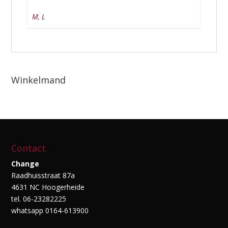
M
,
L
Winkelmand
Contact
Change
Raadhuisstraat 87a
4631 NC Hoogerheide
tel. 06-23282225
whatsapp 0164-613900