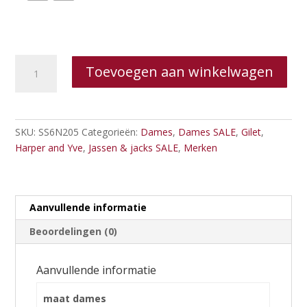
Harper
Toevoegen aan winkelwagen
and
Yve
Katie
gilet
SKU:
SS6N205
Categorieën:
Dames
,
Dames SALE
,
Gilet
,
aantal
Harper and Yve
,
Jassen & jacks SALE
,
Merken
Aanvullende informatie
Beoordelingen (0)
Aanvullende informatie
maat dames