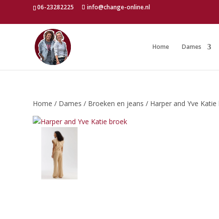
06-23282225
info@change-online.nl
Home
Dames
Home
/
Dames
/
Broeken en jeans
/ Harper and Yve Katie