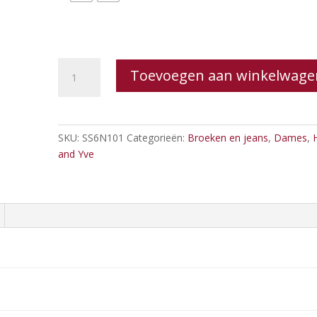
Harper
Toevoegen aan winkelwage
and
Yve
Katie
broek
SKU:
SS6N101
Categorieën:
Broeken en jeans
,
Dames
,
aantal
and Yve