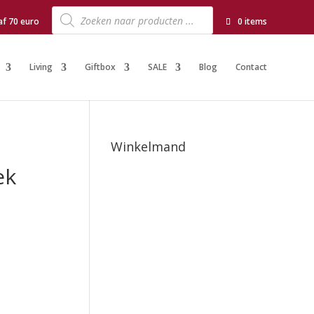
Producten
zoeken
af 70 euro
0 items
Living
Giftbox
SALE
Blog
Contact
Winkelmand
ek