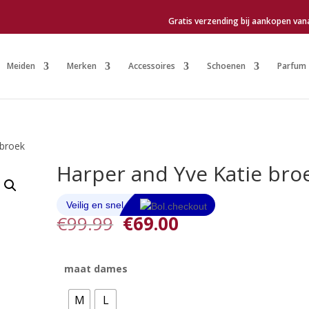
Gratis verzending bij aankopen van
Meiden
Merken
Accessoires
Schoenen
Parfum
 broek
Harper and Yve Katie bro
Oorspronkelijke
Huidige
€
99.99
€
69.00
prijs
prijs
was:
is:
€99.99.
€69.00.
maat dames
M
L