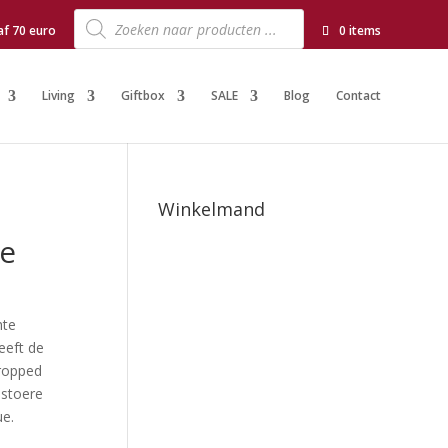
Producten
zoeken
af 70 euro
0 items
Living
Giftbox
SALE
Blog
Contact
Winkelmand
oe
hte
eeft de
cropped
 stoere
ue.