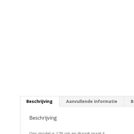
Beschrijving
Aanvullende informatie
B
Beschrijving
Ons model is 179 cm en draagt maat S