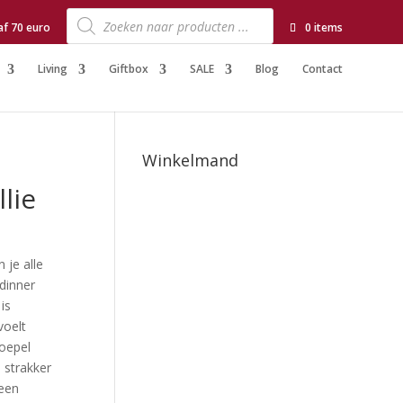
Producten
zoeken
af 70 euro
0 items
Living
Giftbox
SALE
Blog
Contact
Winkelmand
lie
 je alle
dinner
 is
voelt
soepel
 strakker
 een