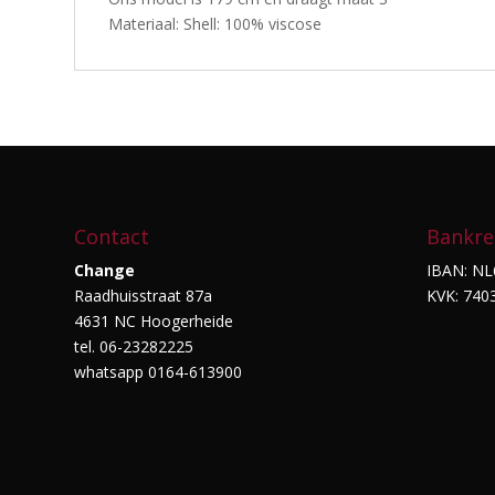
Materiaal: Shell: 100% viscose
Contact
Bankre
Change
IBAN: NL
Raadhuisstraat 87a
KVK: 740
4631 NC Hoogerheide
tel. 06-23282225
whatsapp 0164-613900