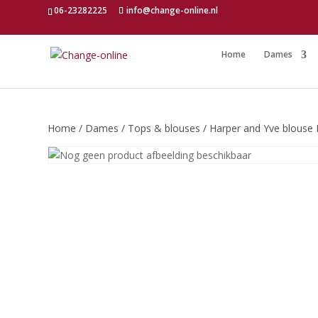
06-23282225
info@change-online.nl
Home
Dames
Home
/
Dames
/
Tops & blouses
/ Harper and Yve blouse M