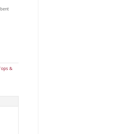
 bent
Tops &