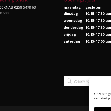
60KNAB 0258 5478 63
maandag
gesloten
31600
dinsdag
10.15-17.30 uu
woensdag
10.15-17.30 uu
donderdag
10.15-17.30 uu
vrijdag
10.15-17.30 uu
zaterdag
10.15-17.00 uu
Producten
zoeken
Onze site g
verbetert je