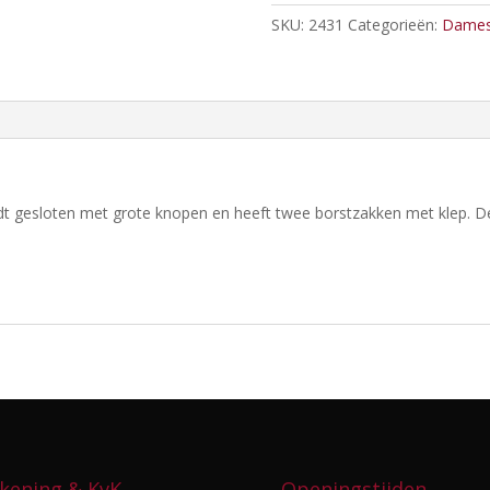
SKU:
2431
Categorieën:
Dames
dt gesloten met grote knopen en heeft twee borstzakken met klep. De 
kening & KvK
Openingstijden