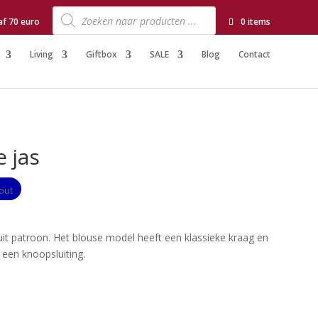
Producten
zoeken
af 70 euro
0 items
Living
Giftbox
SALE
Blog
Contact
 jas
it patroon. Het blouse model heeft een klassieke kraag en
 een knoopsluiting.