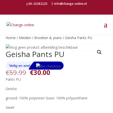
06-23282225
info@change-online.nl
Home
/
Meiden
/
Broeken & jeans
/ Geisha Pants PU
Geisha Pants PU
Oorspronkelijke
Huidige
€
59.99
€
30.00
prijs
prijs
Pants PU
was:
is:
€59.99.
€30.00.
Geisha
ground: 100% polyester/ base: 100% polyurethane
zwart