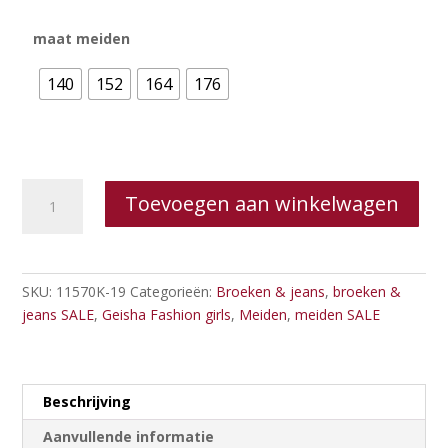
maat meiden
140
152
164
176
Geisha
Toevoegen aan winkelwagen
Pants
PU
aantal
SKU:
11570K-19
Categorieën:
Broeken & jeans
,
broeken &
jeans SALE
,
Geisha Fashion girls
,
Meiden
,
meiden SALE
Beschrijving
Aanvullende informatie