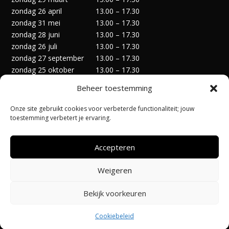
zondag 26 april
13.00 – 17.30
zondag 31 mei
13.00 – 17.30
zondag 28 juni
13.00 – 17.30
zondag 26 juli
13.00 – 17.30
zondag 27 september
13.00 – 17.30
zondag 25 oktober
13.00 – 17.30
zondag 29 november
13.00 – 17.30
Beheer toestemming
zondag 27 december
13.00 – 17.30
Onze site gebruikt cookies voor verbeterde functionaliteit; jouw
toestemming verbetert je ervaring.
Accepteren
Privacyverklaring
Algemene Voorwaarden
Weigeren
Cookiebeleid (EU)
Bekijk voorkeuren
Ontworpen door:
@Pi-Apps
| Hosting door:
Code-Up
Cookiebeleid