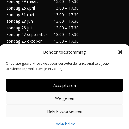
zondag 29 maart
13.00 – 17.30
zondag 26 april
13.00 – 17.30
zondag 31 mei
13.00 – 17.30
zondag 28 juni
13.00 – 17.30
zondag 26 juli
13.00 – 17.30
zondag 27 september
13.00 – 17.30
zondag 25 oktober
13.00 – 17.30
zondag 29 november
13.00 – 17.30
Beheer toestemming
zondag 27 december
13.00 – 17.30
Onze site gebruikt cookies voor verbeterde functionaliteit; jouw
toestemming verbetert je ervaring.
Accepteren
Privacyverklaring
Algemene Voorwaarden
Weigeren
Cookiebeleid (EU)
Bekijk voorkeuren
Ontworpen door:
@Pi-Apps
| Hosting door:
Code-Up
Cookiebeleid