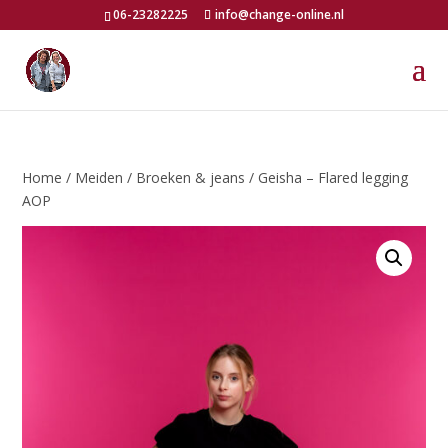
06-23282225
info@change-online.nl
Home
/
Meiden
/
Broeken & jeans
/ Geisha – Flared legging
AOP