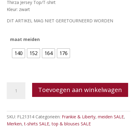
was:
is:
Thirza Jersey Top/T-shirt
€24.95.
€10.00.
Kleur: zwart
DIT ARTIKEL MAG NIET GERETOURNEERD WORDEN
maat meiden
140
152
164
176
Frankie
Toevoegen aan winkelwagen
&
Liberty
Thirza
Jersey
SKU:
FL21314
Categorieën:
Frankie & Liberty
,
meiden SALE
,
Top/T-
Merken
,
t-shirts SALE
,
top & blouses SALE
shirt
aantal