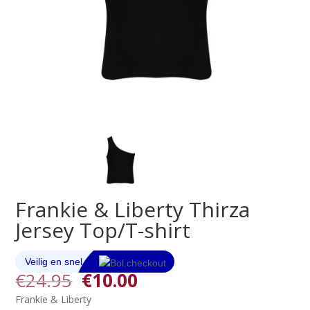
Frankie & Liberty Thirza
Jersey Top/T-shirt
Oorspronkelijke
Huidige
€
24.95
€
10.00
prijs
prijs
Frankie & Liberty