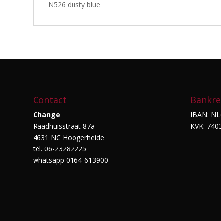
N526 dusty blue
Contact
Bankre
Change
IBAN: NL
Raadhuisstraat 87a
KVK: 740
4631 NC Hoogerheide
tel. 06-23282225
whatsapp 0164-613900