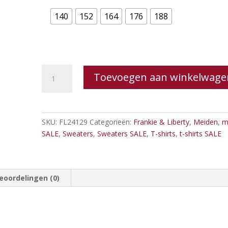
140
152
164
176
188
Frankie
Toevoegen aan winkelwage
&
Liberty
-
Maud
SKU:
FL24129
Categorieën:
Frankie & Liberty
,
Meiden
,
m
Tanktop
SALE
,
Sweaters
,
Sweaters SALE
,
T-shirts
,
t-shirts SALE
aantal
eoordelingen (0)