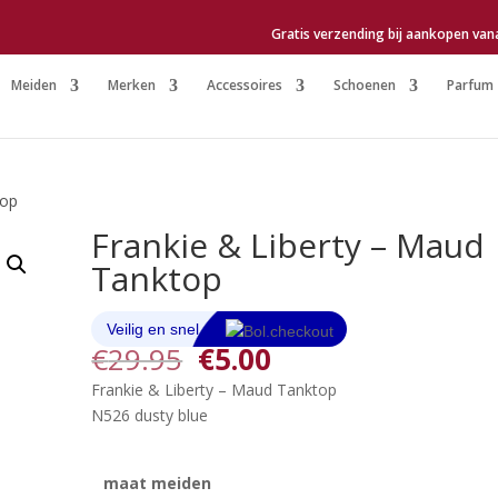
Gratis verzending bij aankopen van
Meiden
Merken
Accessoires
Schoenen
Parfum
top
Frankie & Liberty – Maud
Tanktop
Oorspronkelijke
Huidige
€
29.95
€
5.00
prijs
prijs
Frankie & Liberty – Maud Tanktop
was:
is:
N526 dusty blue
€29.95.
€5.00.
maat meiden